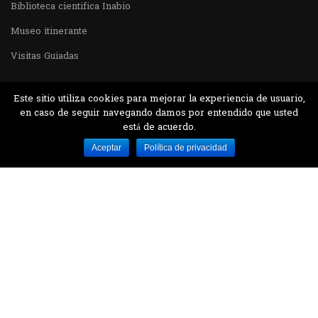
Biblioteca cientifica Inabio
Museo itinerante
Visitas Guiadas
Este sitio utiliza cookies para mejorar la experiencia de usuario,
en caso de seguir navegando damos por entendido que usted
está de acuerdo.
Desarrollado por MJTEC.
Aceptar
Política de privacidad
¿QUIERES VISITARNOS?
Encuentranos en el parque la Carolina junto al
Parque Botánico