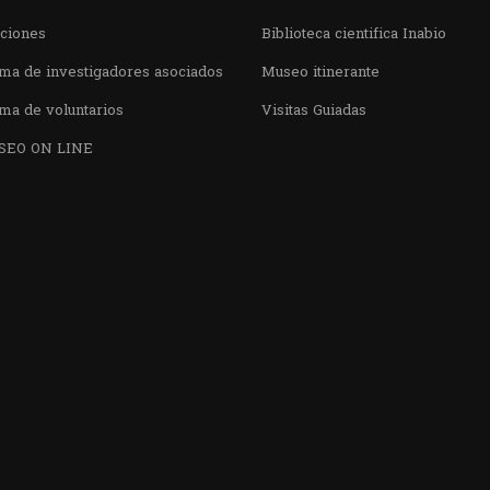
aciones
Biblioteca cientifica Inabio
ma de investigadores asociados
Museo itinerante
ma de voluntarios
Visitas Guiadas
SEO ON LINE
¿QUIERES VISITARNOS?
nos en el parque la Carolina junto al Parqu
CONTÁCTANOS