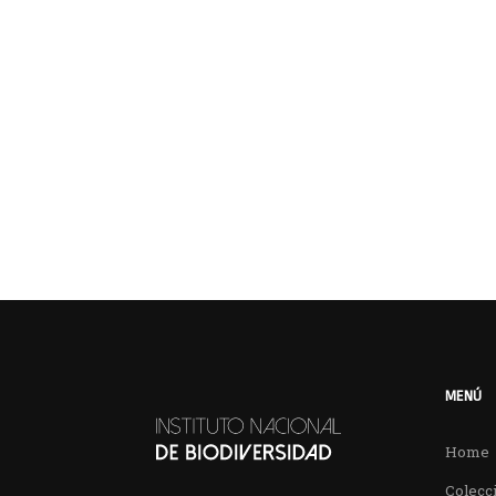
MENÚ
Home
Colecci