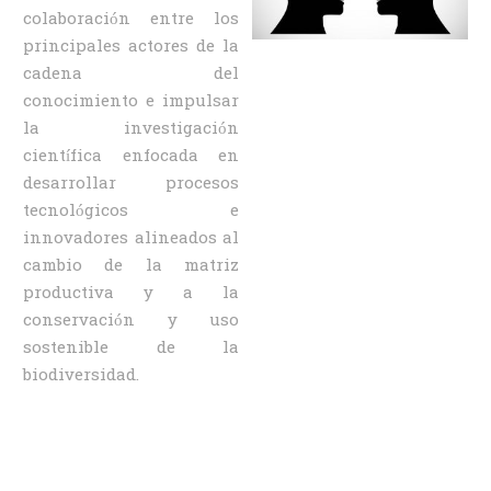
colaboración entre los
principales actores de la
cadena del
conocimiento e impulsar
la investigación
científica enfocada en
desarrollar procesos
tecnológicos e
innovadores alineados al
cambio de la matriz
productiva y a la
conservación y uso
sostenible de la
biodiversidad.