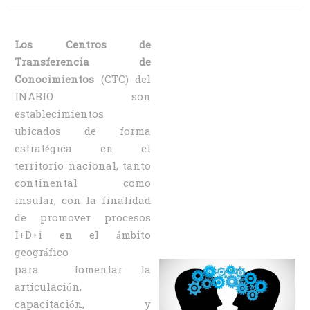
Los Centros de
Transferencia de
Conocimientos
(CTC) del
INABIO son
establecimientos
ubicados de forma
estratégica en el
territorio nacional, tanto
continental como
insular, con la finalidad
de promover procesos
I+D+i en el ámbito
geográfico
para fomentar la
articulación,
capacitación, y