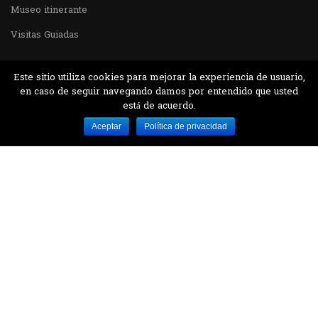
Museo itinerante
Visitas Guiadas
Este sitio utiliza cookies para mejorar la experiencia de usuario,
en caso de seguir navegando damos por entendido que usted
está de acuerdo.
Desarrollado por MJTEC.
Aceptar
Política de privacidad
¿QUIERES VISITARNOS?
Encuentranos en el parque la Carolina junto al
Parque Botánico
CONTÁCTANOS