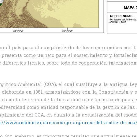
or el país para el cumplimiento de los compromisos con l
 presenta como un reto para el sostenimiento y fortalecim
e diferentes frentes, sobre todo de cooperación internacion
ánico Ambiental (COA), el cual sustituye a la antigua Le
ue elaborada en 1981, armonizándose con la Constitución y e
 como la tenencia de la tierra dentro de áreas protegidas.
odiversidad como entidad responsable de la gestión de las 
plimiento del COA, en cuanto a la actualización del model
p://www.ambiente.gob.ec/codigo-organico-del-ambiente-coa
co. Sin embargo, es importante resaltar que actualmente se