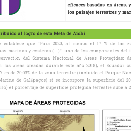
eficaces basadas en áreas, 
los paisajes terrestres y ma
ribuido al logro de esta Meta de Aichi
 establece que “Para 2020, al menos el 17 % de las z
onas marinas y costeras (…)”, uno de los componentes del
nservación del Sistema Nacional de Áreas Protegidas; d
n las áreas creadas durante este año 2018), el Ecuador 
7 es de 20,03% de la zona terrestre (incluido el Parque Nac
arina de Galápagos) si se incorpora la superficie del 201
o) el porcentaje de superficie protegida terrestre sube a 2