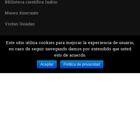
Biblioteca cientifica Inabio
Museo itinerante
Visitas Guiadas
Este sitio utiliza cookies para mejorar la experiencia de usuario,
en caso de seguir navegando damos por entendido que usted
está de acuerdo.
Desarrollado por MJTEC.
Aceptar
Política de privacidad
¿QUIERES VISITARNOS?
Encuentranos en el parque la Carolina junto al
Parque Botánico