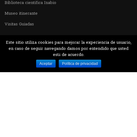
Biblioteca cientifica Inabio
Museo itinerante
Visitas Guiadas
Este sitio utiliza cookies para mejorar la experiencia de usuario,
en caso de seguir navegando damos por entendido que usted
está de acuerdo.
Desarrollado por MJTEC.
Aceptar
Política de privacidad
¿QUIERES VISITARNOS?
Encuentranos en el parque la Carolina junto al
Parque Botánico