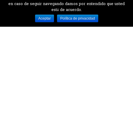
en caso de seguir navegando damos por entendido que usted
está de acuerdo.
Desarrollado por MJTEC.
Aceptar
Política de privacidad
¿QUIERES VISITARNOS?
Encuentranos en el parque la Carolina junto al
Parque Botánico
CONTÁCTANOS