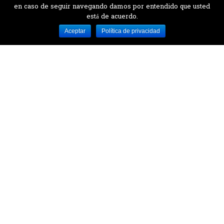
en caso de seguir navegando damos por entendido que usted
está de acuerdo.
Desarrollado por MJTEC.
Aceptar
Política de privacidad
¿QUIERES VISITARNOS?
Encuentranos en el parque la Carolina junto al
Parque Botánico
CONTÁCTANOS