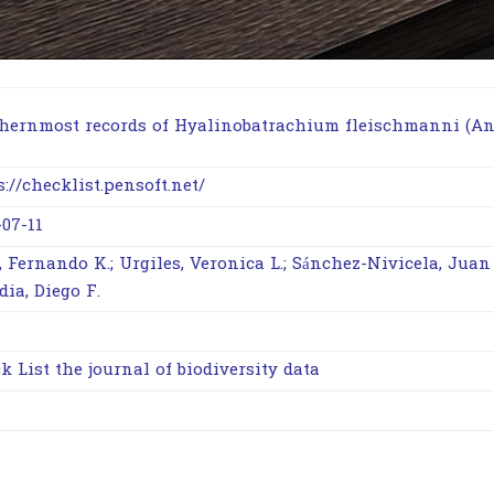
hernmost records of Hyalinobatrachium fleischmanni (Anu
s://checklist.pensoft.net/
-07-11
, Fernando K.; Urgiles, Veronica L.; Sánchez-Nivicela, Juan 
dia, Diego F.
k List the journal of biodiversity data