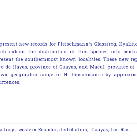
present new records for Fleischmann’s Glassfrog, Hyalino
ch extend the distribution of this species into cen
resent the southernmost known localities. These new rep
ro de Hayas, province of Guayas, and Macul, province of 
wn geographic range of H. fleischmanni by approxim
urrences.
ssfrogs, western Ecuador, distribution, Guayas, Los Ríos.