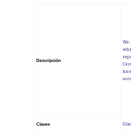
We 
whi
rep
Descripción
Cer
kno
occ
Gla
Claves