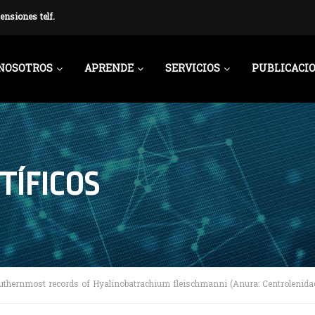
ensiones telf.
NOSOTROS
APRENDE
SERVICIOS
PUBLICACI
TÍFICOS
uthernmost records of Hyalinobatrachium fleischmanni (Anura: Centrolenida