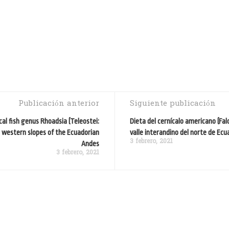
Publicación anterior
Siguiente publicación
cal fish genus Rhoadsia (Teleostei:
Dieta del cernícalo americano (Fal
e western slopes of the Ecuadorian
valle interandino del norte de Ecu
3 febrero, 2021
Andes
3 febrero, 2021