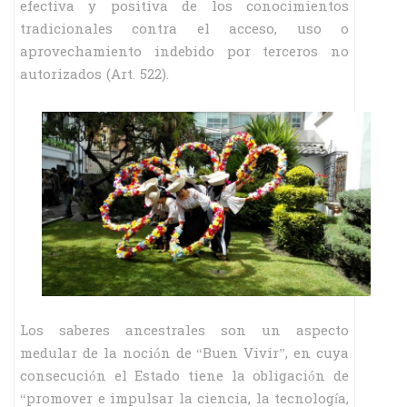
efectiva y positiva de los conocimientos
tradicionales contra el acceso, uso o
aprovechamiento indebido por terceros no
autorizados (Art. 522).
Los saberes ancestrales son un aspecto
medular de la noción de “Buen Vivir”, en cuya
consecución el Estado tiene la obligación de
“promover e impulsar la ciencia, la tecnología,