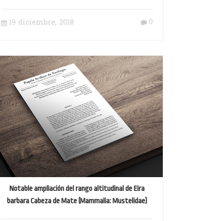
registro de anidación y la descripción de
vocalizaciones
0
19 diciembre, 2018
Notable ampliación del rango altitudinal de Eira
barbara Cabeza de Mate (Mammalia: Mustelidae)