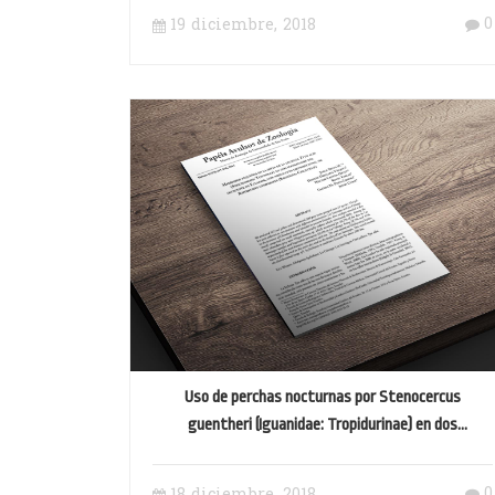
0
19 diciembre, 2018
Uso de perchas nocturnas por Stenocercus
guentheri (Iguanidae: Tropidurinae) en dos
ecosistemas del distrito metropolitano de Quito
(Ecuador)
0