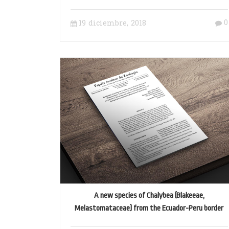
Quito, Ecuador
0
19 diciembre, 2018
A new species of Chalybea (Blakeeae,
Melastomataceae) from the Ecuador-Peru border