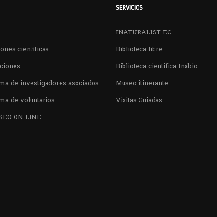
SERVICIOS
INATURALIST EC
ones científicas
Biblioteca libre
aciones
Biblioteca cientifica Inabio
ma de investigadores asociados
Museo itinerante
ma de voluntarios
Visitas Guiadas
SEO ON LINE
¿QUIERES VISITARNOS?
nos en el parque la Carolina junto al Parqu
CONTÁCTANOS