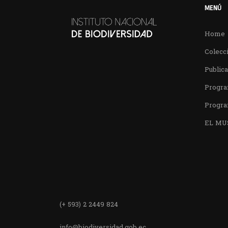
MENÚ
Home
Colecci
Public
Progra
Progra
EL MU
Encuentra
(+ 593) 2 2449 824
info@biodiversidad.gob.ec