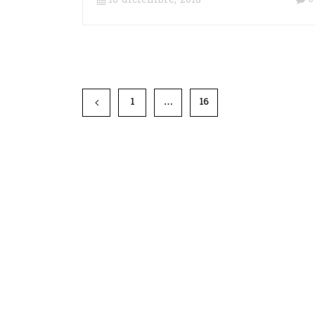
18 diciembre, 2018
1
…
16
17