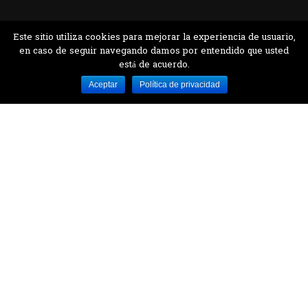
Este sitio utiliza cookies para mejorar la experiencia de usuario,
en caso de seguir navegando damos por entendido que usted
está de acuerdo.
Desarrollado por MJTEC.
Aceptar
Política de privacidad
¿QUIERES VISITARNOS?
Encuentranos en el parque la Carolina junto al
Parque Botánico
CONTÁCTANOS