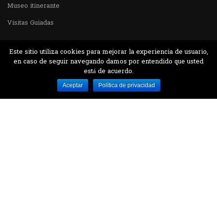
Museo itinerante
Visitas Guiadas
Este sitio utiliza cookies para mejorar la experiencia de usuario,
en caso de seguir navegando damos por entendido que usted
está de acuerdo.
Desarrollado por MJTEC.
Aceptar
Política de privacidad
¿QUIERES VISITARNOS?
Encuentranos en el parque la Carolina junto al
Parque Botánico
CONTÁCTANOS