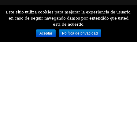
Este sitio utiliza cookies para mejorar la experiencia de usuario,
en caso de seguir navegando damos por entendido que usted
está de acuerdo.
Desarrollado por MJTEC.
Aceptar
Política de privacidad
¿QUIERES VISITARNOS?
Encuentranos en el parque la Carolina junto al
Parque Botánico
CONTÁCTANOS