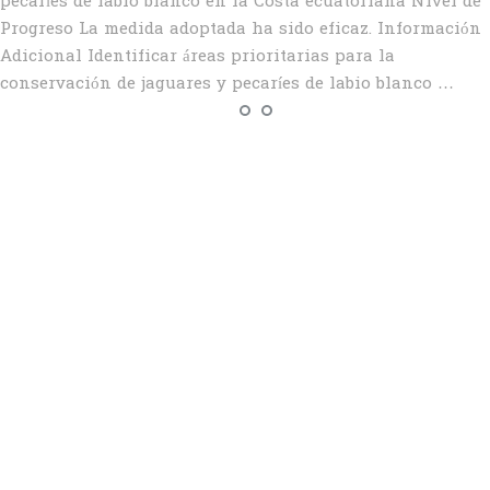
pecaríes de labio blanco en la Costa ecuatoriana Nivel de
Progreso La medida adoptada ha sido eficaz. Información
Adicional Identificar áreas prioritarias para la
conservación de jaguares y pecaríes de labio blanco …