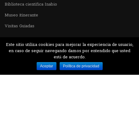
Biblioteca cientifica Inabio
Museo itinerante
Visitas Guiadas
Este sitio utiliza cookies para mejorar la experiencia de usuario,
en caso de seguir navegando damos por entendido que usted
está de acuerdo.
Desarrollado por MJTEC.
Aceptar
Política de privacidad
¿QUIERES VISITARNOS?
Encuentranos en el parque la Carolina junto al
Parque Botánico