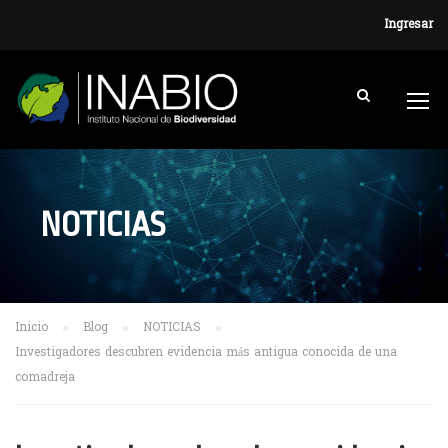
Ingresar
NOTICIAS
Inicio
Blog
NOTICIAS
Investigadores descubren evidencia más antigua conocida de una
comadreja