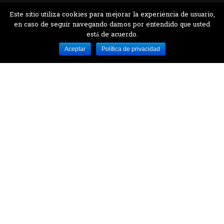
Este sitio utiliza cookies para mejorar la experiencia de usuario,
en caso de seguir navegando damos por entendido que usted
está de acuerdo.
Desarrollado por MJTEC.
Aceptar
Política de privacidad
¿QUIERES VISITARNOS?
Encuentranos en el parque la Carolina junto al
Parque Botánico
CONTÁCTANOS