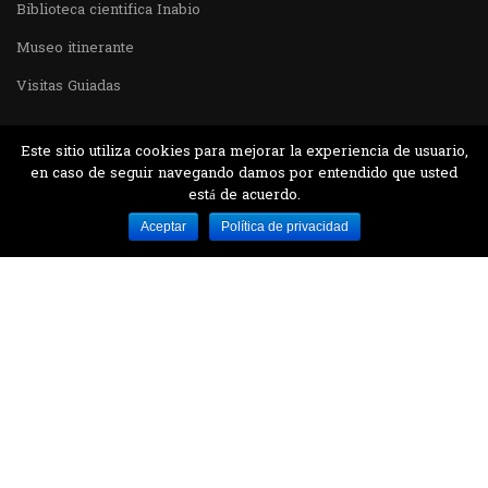
Biblioteca cientifica Inabio
Museo itinerante
Visitas Guiadas
Este sitio utiliza cookies para mejorar la experiencia de usuario,
en caso de seguir navegando damos por entendido que usted
está de acuerdo.
Desarrollado por MJTEC.
Aceptar
Política de privacidad
¿QUIERES VISITARNOS?
Encuentranos en el parque la Carolina junto al
Parque Botánico