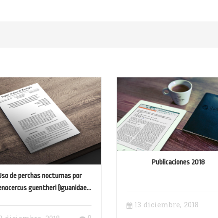
Publicaciones 2018
Uso de perchas nocturnas por
nocercus guentheri (Iguanidae:
opidurinae) en dos ecosistemas
13 diciembre, 2018
 distrito metropolitano de Quito