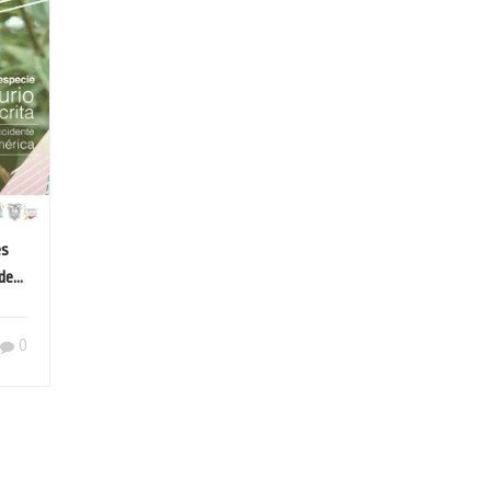
es
 de
0