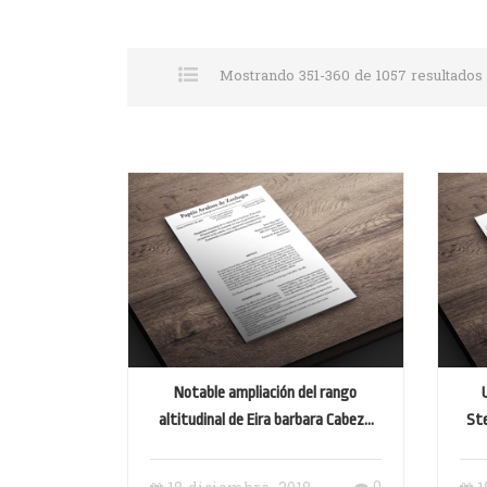
Mostrando 351-360 de 1057 resultados
Notable ampliación del rango
altitudinal de Eira barbara Cabeza
Ste
de Mate (Mammalia: Mustelidae)
Tr
del