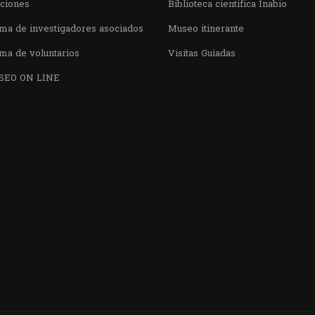
aciones
Biblioteca cientifica Inabio
ma de investigadores asociados
Museo itinerante
ma de voluntarios
Visitas Guiadas
SEO ON LINE
¿QUIERES VISITARNOS?
nos en el parque la Carolina junto al Parqu
CONTÁCTANOS