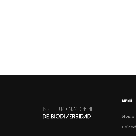
MENÚ
Home
Colecci