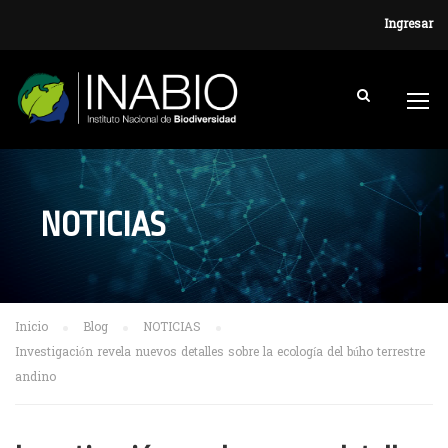
Ingresar
NOTICIAS
Inicio
Blog
NOTICIAS
Investigación revela nuevos detalles sobre la ecología del búho terrestre
andino