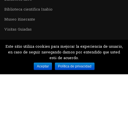
Biblioteca cientifica Inabio
Museo itinerante
Visitas Guiadas
Este sitio utiliza cookies para mejorar la experiencia de usuario,
en caso de seguir navegando damos por entendido que usted
está de acuerdo.
Desarrollado por MJTEC.
Aceptar
Política de privacidad
¿QUIERES VISITARNOS?
Encuentranos en el parque la Carolina junto al
Parque Botánico