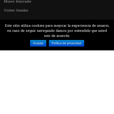
Museo itinerante
Visitas Guiadas
Este sitio utiliza cookies para mejorar la experiencia de usuario,
en caso de seguir navegando damos por entendido que usted
está de acuerdo.
Desarrollado por MJTEC.
Aceptar
Política de privacidad
¿QUIERES VISITARNOS?
Encuentranos en el parque la Carolina junto al
Parque Botánico
CONTÁCTANOS