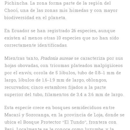
Pichincha. La zona forma parte de la región del
Chocó, una de las zonas más húmedas y con mayor
biodiversidad en el planeta.
En Ecuador se han registrado 26 especies, aunque
existen al menos otras 10 especies que no han sido
correctamente identificadas.
Mientras tanto,
Pradosia aureae
se caracteriza por sus
hojas obovadas, con tricomas plateados malpigiáceos
por el envés; corola de 5 lóbulos, tubo de 0.8–1 mm de
largo, lóbulos de 1.6–1.9 mm de largo, oblongos,
recurvados; cinco estambres fijados a la parte
superior del tubo, filamentos de 3.4 a 3.6 mm de largo.
Esta especie crece en bosques semideciduos entre
Macará y Sozoranga, en la provincia de Loja, donde se
ubica el Bosque Protector “El Tundo”, frontera con
Perú. Localmente se le conoce como luzumbe, y la