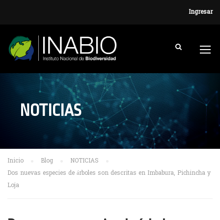
Ingresar
NOTICIAS
Inicio
Blog
NOTICIAS
Dos nuevas especies de árboles son descritas en Imbabura, Pichincha y
Loja