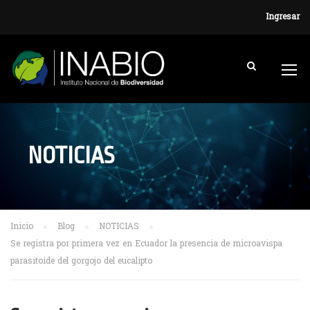
Ingresar
NOTICIAS
Inicio
Blog
NOTICIAS
Se registra por primera vez en Ecuador la presencia de microavispa
parasitoide del gorgojo del eucalipto