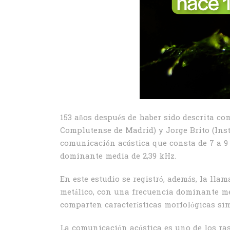
153 años después de haber sido descrita co
Complutense de Madrid) y Jorge Brito (Inst
comunicación acústica que consta de 7 a 9
dominante media de 2,39 kHz.
En este estudio se registró, además, la lla
metálico, con una frecuencia dominante m
comparten características morfológicas sim
La comunicación acústica es uno de los ras