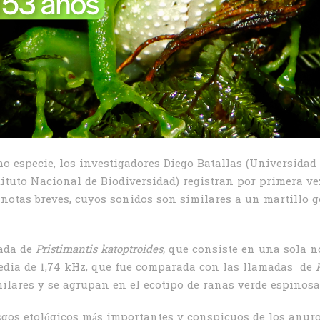
mo especie, los investigadores Diego Batallas (Universidad
ituto Nacional de Biodiversidad) registran por primera ve
 notas breves, cuyos sonidos son similares a un martillo 
mada de
Pristimantis
katoptroides,
que consiste en una sola no
edia de 1,74 kHz, que fue comparada con las llamadas de
ilares y se agrupan en el ecotipo de ranas verde espinosa
gos etológicos más importantes y conspicuos de los anuros