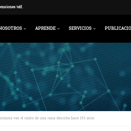
ensiones telf.
NOSOTROS
APRENDE
SERVICIOS
PUBLICACI
 primera vez el canto de una rana descrita hace 153 años