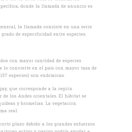
pecífica, donde la llamada de anuncio es
general, la llamada consiste en una serie
 grado de especificidad entre especies.
ados con mayor cantidad de especies
e lo convierte en el país con mayor tasa de
(157 especies) son endémicas.
gay, que corresponde a la región
de los Andes orientales. El hábitat se
quídeas y bromelias. La vegetación
ma real.
corto plazo debido a los grandes esfuerzos
nitoreo activo y pasivo podría ayudar a