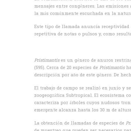
mensajes entre congéneres. Las emisiones 
la más comúnmente escuchada en la natura
Este tipo de llamada anuncia receptividad 
repetitiva de notas o pulsos y, como result
Pristimantis
es un género de anuros restrin
(595). Cerca de 20 especies de
Pristimantis
ha
descripción por año de este género. De hech
El trabajo de campo se realizó en junio y 
zoogeográfica Subtropical. El ecosistema c
caracteriza por árboles cuyos nudosos tron
emergente alcanza hasta los 30 m de altura
La obtención de llamadas de especies de
Pr
de muestreo que pueden ser necesarios para