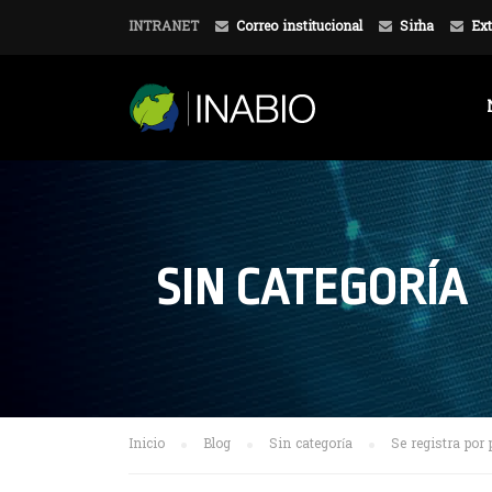
INTRANET
Correo institucional
Sirha
Ext
SIN CATEGORÍA
Inicio
Blog
Sin categoría
Se registra por