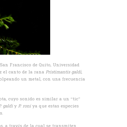
 San Francisco de Quito, Universidad
z el canto de la rana
Pristimantis
galdi
,
golpeando un metal, con una frecuencia
ta, cuyo sonido es similar a un “tic”
P.
galdi
y
P.
roni
ya que estas especies
s.
, a través de la cual se transmiten