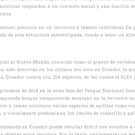
acústicas responden a un contexto social y una función es
leza.
sexual, posición en un territorio y tamaño individual. En 
ado de esta estructura estereotipada, tiende a tener un alto
gido al Nuevo Mundo, conocido como el género de vertebr
n sido descritas en los últimos dos años en Ecuador, lo qu
o, Ecuador cuenta con 254 especies, de las cuales el 61,8% 
septiembre de 2014 en la zona baja del Parque Nacional San
omprende bosque siempreverde montano en la vertiente sur 
cos y ramas sostienen varias especies de epífitas como or
, y visualmente predominan los árboles de romerillo y pal
istimantis
en Ecuador puede resultar difícil con estudios a 
 obtener estos registros. Por lo tanto, implementar un mo