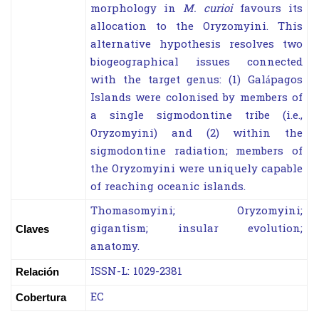
morphology in
M. curioi
favours its
allocation to the Oryzomyini. This
alternative hypothesis resolves two
biogeographical issues connected
with the target genus: (1) Galápagos
Islands were colonised by members of
a single sigmodontine tribe (i.e.,
Oryzomyini) and (2) within the
sigmodontine radiation; members of
the Oryzomyini were uniquely capable
of reaching oceanic islands.
Thomasomyini; Oryzomyini;
gigantism; insular evolution;
Claves
anatomy.
ISSN-L:
1029-2381
Relación
EC
Cobertura