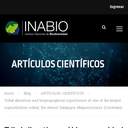
Ingresar
ARTÍCULOS CIENTÍFICOS
Inicio
Blog
ARTÍCULOS CIENTÍFICOS
Tribal allocation and biogeographical significance of one of the largest
sigmodontine rodent, the extinct Galápagos Megaoryzomys (Cricetidae).