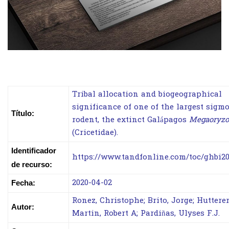
Tribal allocation and biogeographical
significance of one of the largest sigm
Título:
rodent, the extinct Galápagos
Megaoryz
(Cricetidae).
Identificador
https://www.tandfonline.com/toc/ghbi20
de recurso:
2020-04-02
Fecha:
Ronez, Christophe; Brito, Jorge; Hutterer
Autor:
Martin, Robert A; Pardiñas, Ulyses F.J.