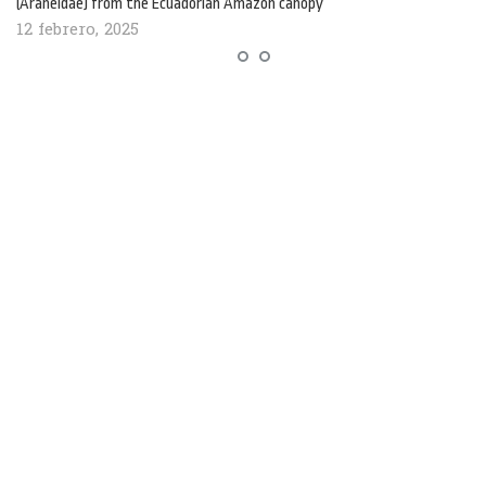
(Araneidae) from the Ecuadorian Amazon canopy
12 febrero, 2025