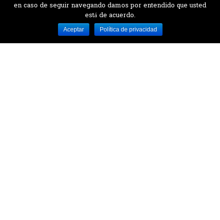
en caso de seguir navegando damos por entendido que usted
está de acuerdo.
Desarrollado por MJTEC.
Aceptar
Política de privacidad
¿QUIERES VISITARNOS?
Encuentranos en el parque la Carolina junto al
Parque Botánico
CONTÁCTANOS