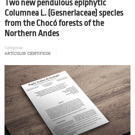
Two new pendulous epiphytic
Columnea L. (Gesneriaceae) species
from the Chocó forests of the
Northern Andes
Categorías
ARTÍCULOS CIENTÍFICOS