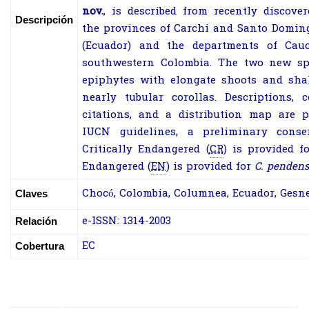
nov.
, is described from recently discove
Descripción
the provinces of Carchi and Santo Doming
(Ecuador) and the departments of Cau
southwestern Colombia. The two new sp
epiphytes with elongate shoots and shal
nearly tubular corollas. Descriptions,
citations, and a distribution map are 
IUCN guidelines, a preliminary conse
Critically Endangered (
CR
) is provided f
Endangered (
EN
) is provided for
C.
pendens
Chocó
,
Colombia
,
Columnea
,
Ecuador
,
Gesne
Claves
e-ISSN: 1314-2003
Relación
EC
Cobertura