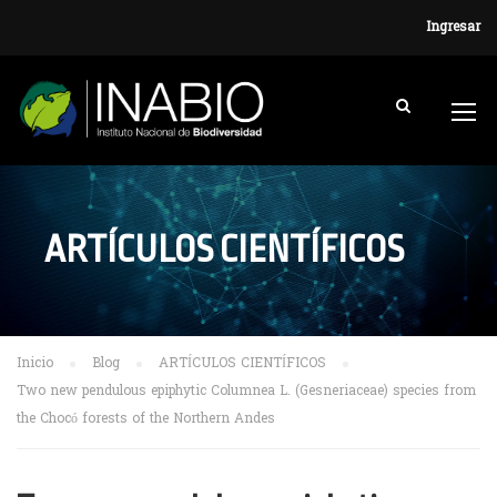
Ingresar
ARTÍCULOS CIENTÍFICOS
Inicio
Blog
ARTÍCULOS CIENTÍFICOS
Two new pendulous epiphytic Columnea L. (Gesneriaceae) species from
the Chocó forests of the Northern Andes