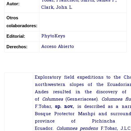
Tobar, Francisco; Smith, James F.;
Autor:
Clark, John L.
Otros
colaboradores:
PhytoKeys
Editorial:
Acceso Abierto
Derechos:
Exploratory field expeditions to the Ch
northwestern slopes of the Ecuadori
Andes resulted in the discovery of
of
Columnea
(
Gesneriaceae
).
Columnea
flu
F.Tobar,
sp. nov.
, is described as a na
Bosque Protector Mashpi and surround
province of Pichincha 
Ecuador.
Columnea
pendens
F.Tobar, J.L.