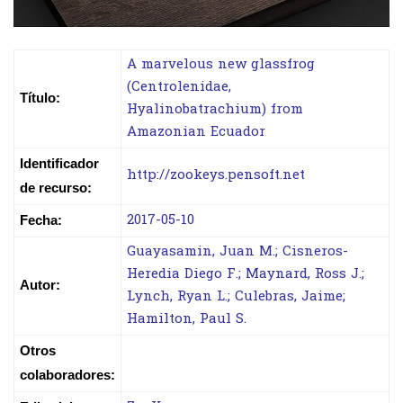
A marvelous new glassfrog
(Centrolenidae,
Título:
Hyalinobatrachium) from
Amazonian Ecuador
Identificador
http://zookeys.pensoft.net
de recurso:
2017-05-10
Fecha:
Guayasamin, Juan M.; Cisneros-
Heredia Diego F.; Maynard, Ross J.;
Autor:
Lynch, Ryan L.; Culebras, Jaime;
Hamilton, Paul S.
Otros
colaboradores: