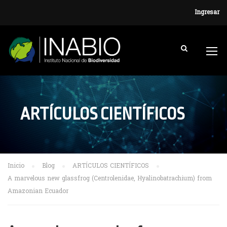
Ingresar
ARTÍCULOS CIENTÍFICOS
Inicio
Blog
ARTÍCULOS CIENTÍFICOS
A marvelous new glassfrog (Centrolenidae, Hyalinobatrachium) from
Amazonian Ecuador