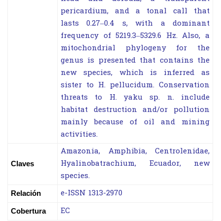
pericardium, and a tonal call that
lasts 0.27–0.4 s, with a dominant
frequency of 5219.3–5329.6 Hz. Also, a
mitochondrial phylogeny for the
genus is presented that contains the
new species, which is inferred as
sister to H. pellucidum. Conservation
threats to H. yaku sp. n. include
habitat destruction and/or pollution
mainly because of oil and mining
activities.
Amazonia, Amphibia, Centrolenidae,
Hyalinobatrachium, Ecuador, new
Claves
species.
e-ISSN 1313-2970
Relación
EC
Cobertura