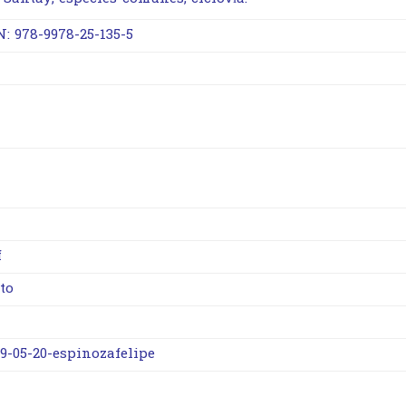
N: 978-9978-25-135-5
f
to
19-05-20-espinozafelipe