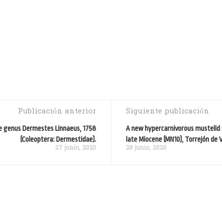
Publicación anterior
Siguiente publicación
he genus Dermestes Linnaeus, 1758
A new hypercarnivorous mustelid 
(Coleoptera: Dermestidae).
late Miocene (MN10), Torrejón de V
27 junio, 2020
28 junio, 2020