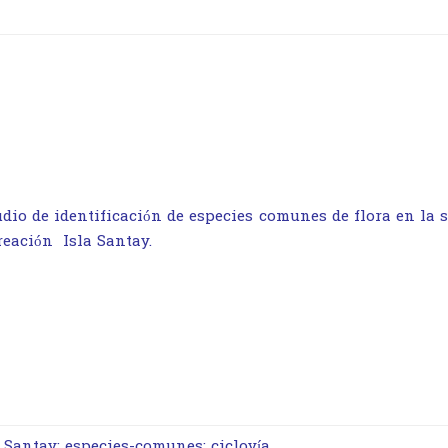
udio de identificación de especies comunes de flora en la s
reación Isla Santay.
a Santay; especies-comunes; ciclovía.