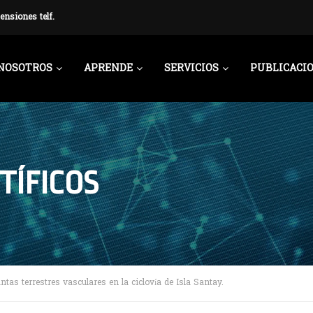
ensiones telf.
NOSOTROS
APRENDE
SERVICIOS
PUBLICACI
TÍFICOS
ntas terrestres vasculares en la ciclovía de Isla Santay.