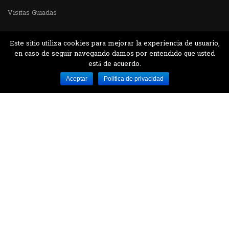
Visitas Guiadas
Este sitio utiliza cookies para mejorar la experiencia de usuario,
en caso de seguir navegando damos por entendido que usted
está de acuerdo.
Desarrollado por MJTEC.
Aceptar
Política de privacidad
¿QUIERES VISITARNOS?
Encuentranos en el parque la Carolina junto al
Parque Botánico
CONTÁCTANOS