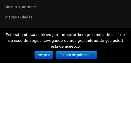
Museo itinerante
Visitas Guiadas
Este sitio utiliza cookies para mejorar la experiencia de usuario,
en caso de seguir navegando damos por entendido que usted
está de acuerdo.
Desarrollado por MJTEC.
Aceptar
Política de privacidad
¿QUIERES VISITARNOS?
Encuentranos en el parque la Carolina junto al
Parque Botánico