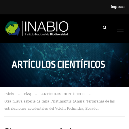
Ingresar
ARTÍCULOS CIENTÍFICOS
Inicio
Blog
ARTÍCULOS CIENTÍFICOS
Otra nueva especie de rana Pristimantis (Anura: Terrarana) de las
estribaciones accidentales del Volcán Pichincha, Ecuador