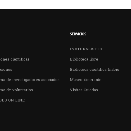
SERVICIOS
INATURALIST EC
ones científicas
Biblioteca libre
aciones
Biblioteca cientifica Inabio
ma de investigadores asociados
Museo itinerante
ma de voluntarios
Visitas Guiadas
SEO ON LINE
¿QUIERES VISITARNOS?
nos en el parque la Carolina junto al Parqu