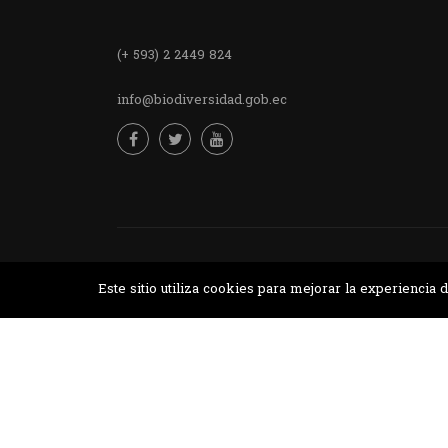
(+ 593) 2 2449 824
info@biodiversidad.gob.ec
Desarrollado por MJTEC.
Este sitio utiliza cookies para mejorar la experienci