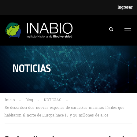
Ingresar
NOTICIAS
Inicio
Blog
NOTICIAS
Se describen dos nuevas especies de caracoles marinos fósiles que
habitaron el norte de Europa hace 15 y 20 millones de años