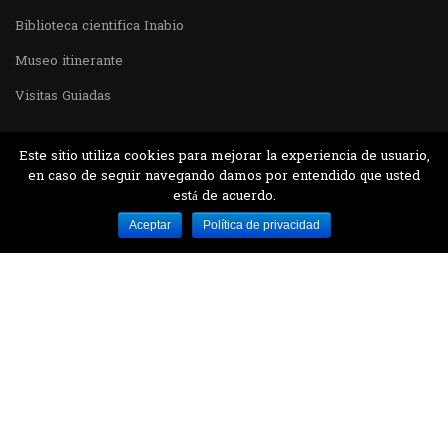
Biblioteca cientifica Inabio
Museo itinerante
Visitas Guiadas
Este sitio utiliza cookies para mejorar la experiencia de usuario,
en caso de seguir navegando damos por entendido que usted
está de acuerdo.
Desarrollado por MJTEC.
Aceptar
Política de privacidad
¿QUIERES VISITARNOS?
Encuentranos en el parque la Carolina junto al
Parque Botánico