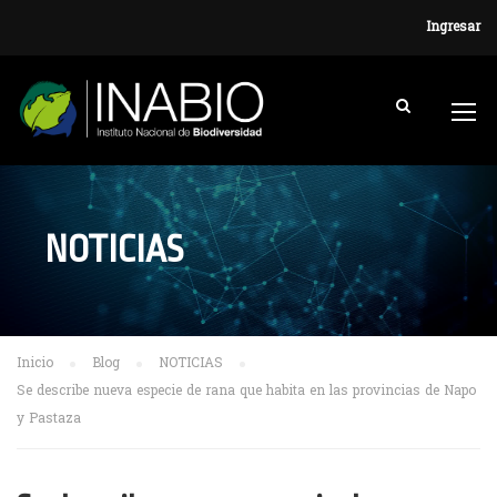
Ingresar
NOTICIAS
Inicio
Blog
NOTICIAS
Se describe nueva especie de rana que habita en las provincias de Napo
y Pastaza