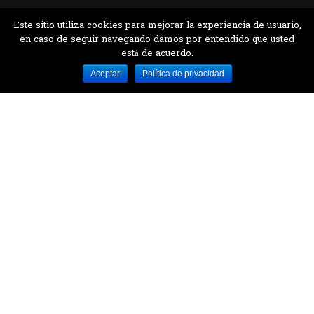
Este sitio utiliza cookies para mejorar la experiencia de usuario,
en caso de seguir navegando damos por entendido que usted
está de acuerdo.
Desarrollado por MJTEC.
Aceptar
Política de privacidad
¿QUIERES VISITARNOS?
Encuentranos en el parque la Carolina junto al
Parque Botánico
CONTÁCTANOS