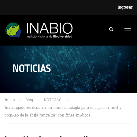
Ingresar
NOTICIAS
Inicio
Blog
NOTICIAS
Investigadores desarrollan nanotecnología para encapsular miel y
propóleo de la abeja “angelita” con fines médicos