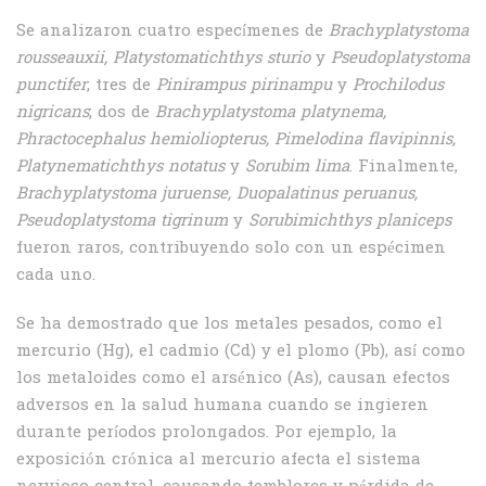
Se analizaron cuatro especímenes de
Brachyplatystoma
rousseauxii, Platystomatichthys sturio
y
Pseudoplatystoma
punctifer
; tres de
Pinirampus pirinampu
y
Prochilodus
nigricans
; dos de
Brachyplatystoma platynema,
Phractocephalus hemioliopterus, Pimelodina flavipinnis,
Platynematichthys notatus
y
Sorubim lima
. Finalmente,
Brachyplatystoma juruense, Duopalatinus peruanus,
Pseudoplatystoma tigrinum
y
Sorubimichthys planiceps
fueron raros, contribuyendo solo con un espécimen
cada uno.
Se ha demostrado que los metales pesados, como el
mercurio (Hg), el cadmio (Cd) y el plomo (Pb), así como
los metaloides como el arsénico (As), causan efectos
adversos en la salud humana cuando se ingieren
durante períodos prolongados. Por ejemplo, la
exposición crónica al mercurio afecta el sistema