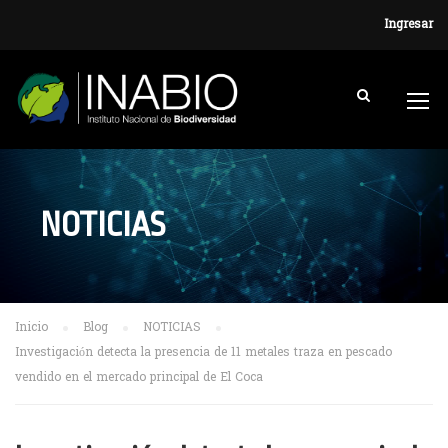
Ingresar
NOTICIAS
Inicio
Blog
NOTICIAS
Investigación detecta la presencia de 11 metales traza en pescado
vendido en el mercado principal de El Coca