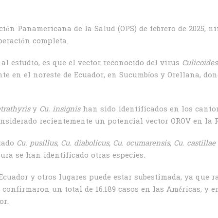
ión Panamericana de la Salud (OPS) de febrero de 2025, n
peración completa.
al estudio, es que el vector reconocido del virus
Culicoides
te en el noreste de Ecuador, en Sucumbíos y Orellana, don
etrathyris
y
Cu. insignis
han sido identificados en los canto
nsiderado recientemente un potencial vector OROV en la R
rtado
Cu. pusillus, Cu. diabolicus, Cu. ocumarensis, Cu. castillae
ra se han identificado otras especies
.
 Ecuador y otros lugares puede estar subestimada, ya que r
e confirmaron un total de 16.189 casos en las Américas, y e
or.