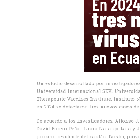
Un estudio desarrollado por investigadores
Universidad Internacional SEK, Universida
Therapeutic Vaccines Institute, Instituto 
en 2024 se detectaron tres nuevos casos de
De acuerdo a los investigadores, Alfonso 
David Forero-Peña, Laura Naranjo-Lara y Jo
primero residente del cantón Taisha, provi