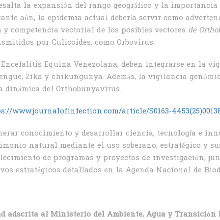
salta la expansión del rango geográfico y la importancia 
nte aún, la epidemia actual debería servir como advertenc
ía y competencia vectorial de los posibles vectores
de Ortho
nsmitidos por Culicoides, como Orbovirus.
 Encefalitis Equina Venezolana, deben integrarse en la vig
ngue, Zika y chikungunya. Además, la vigilancia genómica
a dinámica del Orthobunyavirus.
s://www.journalofinfection.com/article/S0163-4453(25)00138
erar conocimiento y desarrollar ciencia, tecnología e inn
imonio natural mediante el uso soberano, estratégico y sus
alecimiento de programas y proyectos de investigación, ju
ivos estratégicos detallados en la Agenda Nacional de Bio
ad adscrita al Ministerio del Ambiente, Agua y Transición 