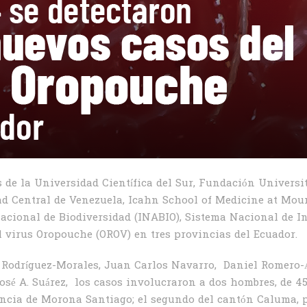
 de la Universidad Científica del Sur, Fundación Univers
d Central de Venezuela, Icahn School of Medicine at Mou
Nacional de Biodiversidad (INABIO), Sistema Nacional de I
l virus Oropouche (OROV) en tres provincias del Ecuador.
J. Rodríguez-Morales, Juan Carlos Navarro, Daniel Romero-
sé A. Suárez, los casos involucraron a dos hombres, de 45 
ncia de Morona Santiago; el segundo del cantón Caluma, pr