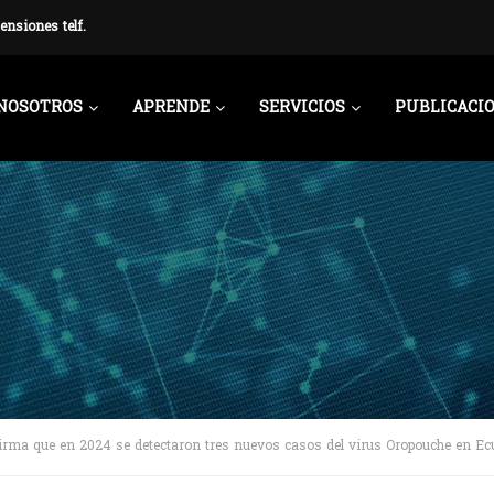
ensiones telf.
NOSOTROS
APRENDE
SERVICIOS
PUBLICACI
irma que en 2024 se detectaron tres nuevos casos del virus Oropouche en Ec