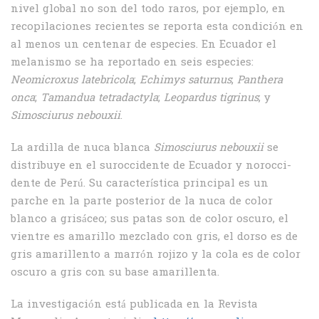
nivel global no son del todo raros, por ejemplo, en
recopilaciones re­cientes se reporta esta condición en
al menos un centenar de especies. En Ecuador el
melanismo se ha reportado en seis especies:
Neomicroxus latebricola
;
Echimys saturnus
;
Panthera
onca
;
Tamandua tetradactyla
;
Leopardus tigrinus
; y
Simosciurus nebouxii
.
La ardilla de nuca blanca
Simosciurus ne­bouxii
se
distri­buye en el suroccidente de Ecuador y norocci­
dente de Perú. Su característica principal es un
parche en la parte posterior de la nuca de color
blanco a gri­sáceo; sus patas son de color oscuro, el
vientre es amarillo mezclado con gris, el dorso es de
gris amarillento a marrón rojizo y la cola es de color
oscuro a gris con su base amarillenta.
La investigación está publicada en la Revista