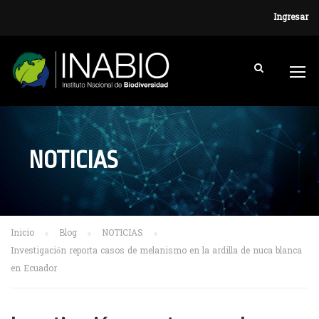
Ingresar
NOTICIAS
Inicio
Blog
NOTICIAS
Investigación reporta casos de melanismo en la ardilla de nuca blanca
en Ecuador