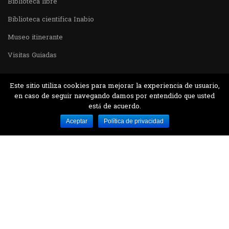
Biblioteca libre
Biblioteca cientifica Inabio
Museo itinerante
Visitas Guiadas
Este sitio utiliza cookies para mejorar la experiencia de usuario,
en caso de seguir navegando damos por entendido que usted
está de acuerdo.
Desarrollado por MJTEC.
Aceptar
Política de privacidad
¿QUIERES VISITARNOS?
Encuentranos en el parque la Carolina junto al
Parque Botánico