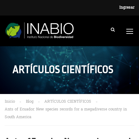
Ingresar
ARTÍCULOS CIENTÍFICOS
Inicio
Blog
ARTÍCULOS CIENTÍFICOS
Ants of Ecuador: New species records for a megadiverse country in
South America