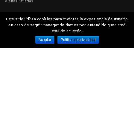
Visitas Guiadas
Este sitio utiliza cookies para mejorar la experiencia de usuario,
en caso de seguir navegando damos por entendido que usted
está de acuerdo.
Desarrollado por MJTEC.
Aceptar
Política de privacidad
¿QUIERES VISITARNOS?
Encuentranos en el parque la Carolina junto al
Parque Botánico
CONTÁCTANOS