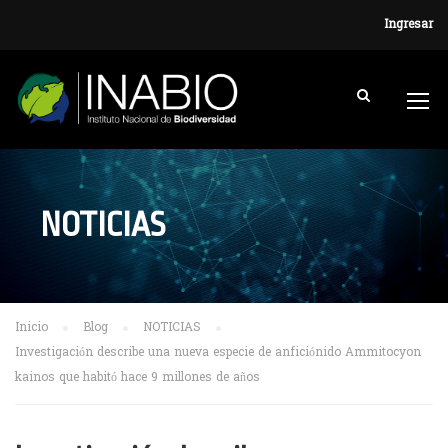
Ingresar
NOTICIAS
Inicio
Blog
NOTICIAS
Investigación describe una nueva especie de anficiónido Ammitocyon
kainos que habitó hace 9 millones de años