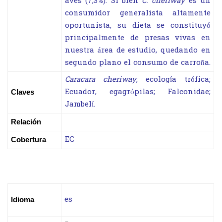
aves (7,3%). Si bien
C. cheriway
es un
consumidor generalista altamente
oportunista, su dieta se constituyó
principalmente de presas vivas en
nuestra área de estudio, quedando en
segundo plano el consumo de carroña.
Caracara cheriway
; ecología trófica;
Ecuador, egagrópilas; Falconidae;
Claves
Jambelí.
Relación
EC
Cobertura
es
Idioma