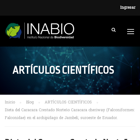
Ingresar
ARTÍCULOS CIENTÍFICOS
Inicio
Blog
ARTÍCULOS CIENTÍFICOS
Dieta del Caracara Crestado Norteño Caracara cheriway (Falconiformes:
Falconidae) en el archipiélago de Jambelí, suroeste de Ecuador.