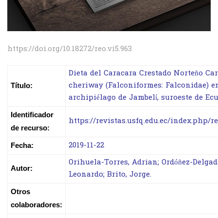
https://doi.org/10.18272/reo.vi5.963
Dieta del Caracara Crestado Norteño Ca
cheriway (Falconiformes: Falconidae) e
Título:
archipiélago de Jambelí, suroeste de Ec
Identificador
https://revistas.usfq.edu.ec/index.php/r
de recurso:
2019-11-22
Fecha:
Orihuela-Torres, Adrian; Ordóñez-Delgad
Autor:
Leonardo; Brito, Jorge.
Otros
colaboradores: