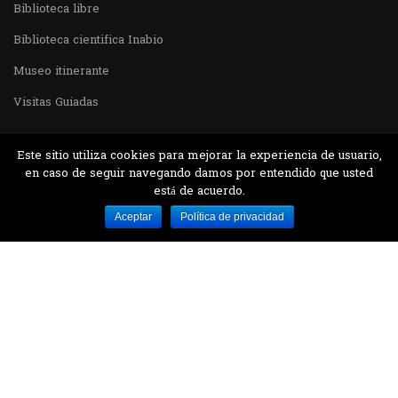
Biblioteca libre
Biblioteca cientifica Inabio
Museo itinerante
Visitas Guiadas
Este sitio utiliza cookies para mejorar la experiencia de usuario,
en caso de seguir navegando damos por entendido que usted
está de acuerdo.
Desarrollado por MJTEC.
Aceptar
Política de privacidad
¿QUIERES VISITARNOS?
Encuentranos en el parque la Carolina junto al
Parque Botánico