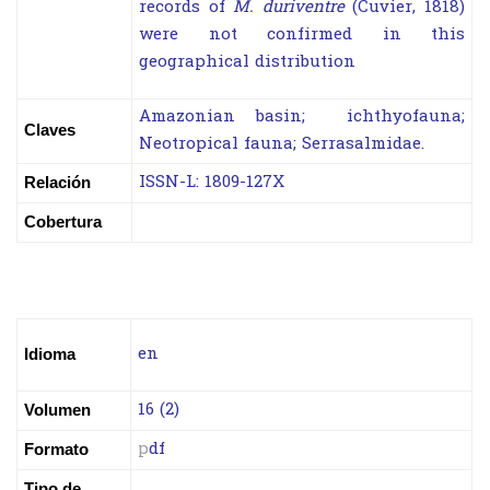
records of
M. duriventre
(Cuvier, 1818)
were not confirmed in this
geographical distribution
Amazonian basin; ichthyofauna;
Claves
Neotropical fauna; Serrasalmidae.
ISSN-L: 1809-127X
Relación
Cobertura
en
Idioma
16 (2)
Volumen
p
df
Formato
Tipo de