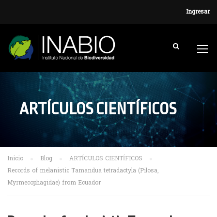
Ingresar
ARTÍCULOS CIENTÍFICOS
Inicio
Blog
ARTÍCULOS CIENTÍFICOS
Records of melanistic Tamandua tetradactyla (Pilosa,
Myrmecophagidae) from Ecuador