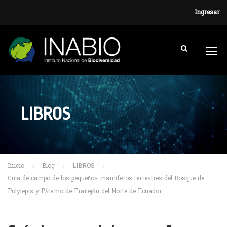
Ingresar
LIBROS
Inicio
Blog
LIBROS
Guía de campo de los pequeños mamíferos terrestres del Bosque de
Polylepis y Páramo de Frailejón del Norte de Ecuador