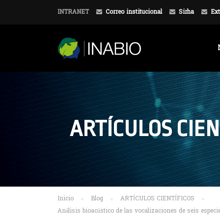
INTRANET
Correo institucional
Sirha
Ext
ARTÍCULOS CIEN
Inicio
Blog
ARTÍCULOS CIENTÍFICOS
Análisis bioacústico de las vocalizaciones de seis espe