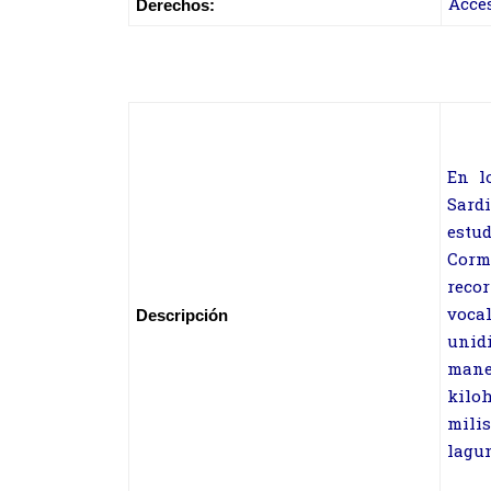
Acce
Derechos:
En l
Sardi
estu
Corm
reco
voca
Descripción
unid
mane
kilo
milis
lagun