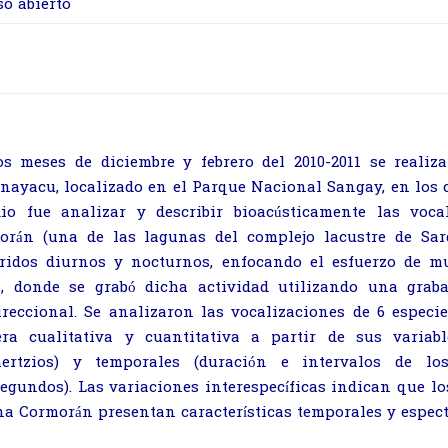
so abierto
os meses de diciembre y febrero del 2010-2011 se realiz
nayacu, localizado en el Parque Nacional Sangay, en los cua
dio fue analizar y describir bioacústicamente las voc
orán (una de las lagunas del complejo lacustre de Sard
rridos diurnos y nocturnos, enfocando el esfuerzo de m
l, donde se grabó dicha actividad utilizando una grab
ireccional. Se analizaron las vocalizaciones de 6 especi
ra cualitativa y cuantitativa a partir de sus variabl
hertzios) y temporales (duración e intervalos de l
egundos). Las variaciones interespecíficas indican que lo
a Cormorán presentan características temporales y espect