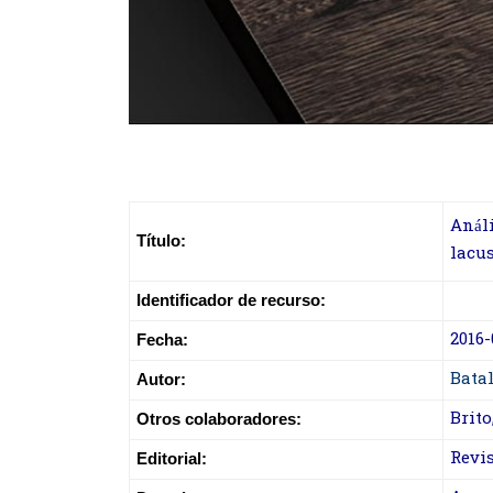
Anál
Título:
lacu
Identificador de recurso:
2016-
Fecha:
Batal
Autor:
Brito
Otros colaboradores:
Revi
Editorial: