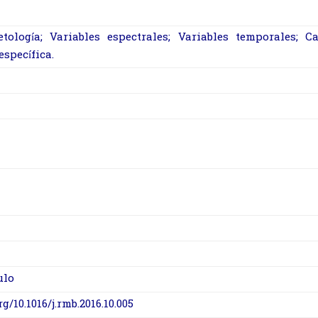
etología; Variables espectrales; Variables temporales; 
específica.
ulo
rg/10.1016/j.rmb.2016.10.005