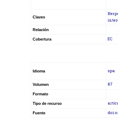
Herp
Claves
inter
Relación
EC
Cobertura
spa
Idioma
87
Volumen
Formato
artíc
Tipo de recurso
doi.o
Fuente