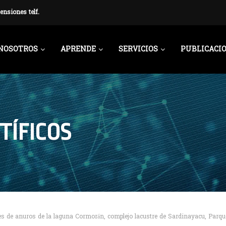
ensiones telf.
NOSOTROS
APRENDE
SERVICIOS
PUBLICACI
TÍFICOS
cies de anuros de la laguna Cormorán, complejo lacustre de Sardinayacu, Par