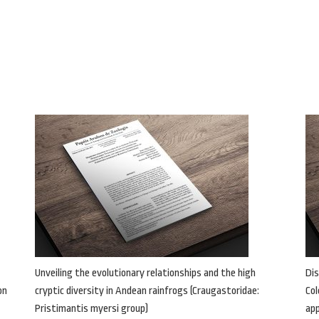
Unveiling the evolutionary relationships and the high
Dis
on
cryptic diversity in Andean rainfrogs (Craugastoridae:
Col
Pristimantis myersi group)
ap