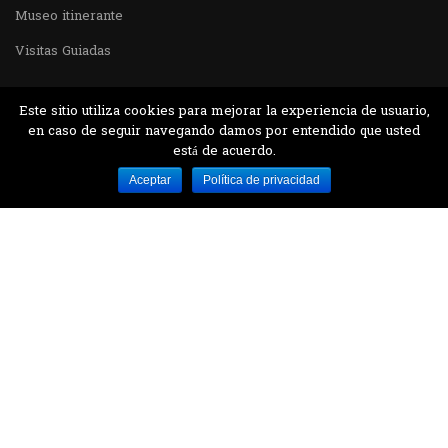
Museo itinerante
Visitas Guiadas
Este sitio utiliza cookies para mejorar la experiencia de usuario,
en caso de seguir navegando damos por entendido que usted
está de acuerdo.
Desarrollado por MJTEC.
Aceptar
Política de privacidad
¿QUIERES VISITARNOS?
Encuentranos en el parque la Carolina junto al
Parque Botánico
CONTÁCTANOS