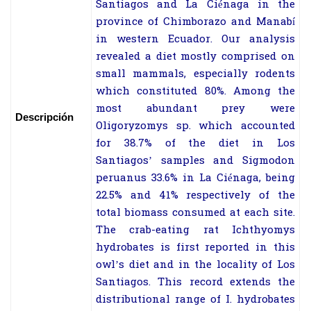
Santiagos and La Ciénaga in the
province of Chimborazo and Manabí
in western Ecuador. Our analysis
revealed a diet mostly comprised on
small mammals, especially rodents
which constituted 80%. Among the
most abundant prey were
Descripción
Oligoryzomys sp. which accounted
for 38.7% of the diet in Los
Santiagos’ samples and Sigmodon
peruanus 33.6% in La Ciénaga, being
22.5% and 41% respectively of the
total biomass consumed at each site.
The crab-eating rat Ichthyomys
hydrobates is first reported in this
owl’s diet and in the locality of Los
Santiagos. This record extends the
distributional range of I. hydrobates