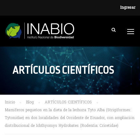
Ingresar
ARTÍCULOS CIENTÍFICOS
Inicio
Blog
ARTÍCULOS CIENTÍFICOS
Mamíferos pequeños en la dieta de la lechuza Tyto Alba (Strigiformes:
Tytonidae) en dos localidades del Occidente de Ecuador, con ampliación
distribucional de Ichthyomys Hydrobates (Rodentia: Cricetidae)