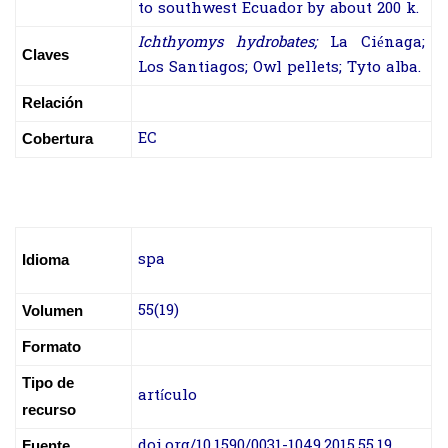
to southwest Ecuador by about 200 k.
Ichthyomys hydrobates;
La Ciénaga;
Claves
Los Santiagos; Owl pellets; Tyto alba.
Relación
EC
Cobertura
spa
Idioma
55(19)
Volumen
Formato
Tipo de
artículo
recurso
doi.org/10.1590/0031-1049.2015.55.19
Fuente