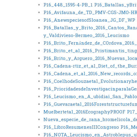
P16_448_1595-4-PB_1
P16_Batallas_yBr
P16_Avifauna_de_TD_PMV-CGS-JMO-HR
P16_AnewspeciesofSloanea_JG_DF_WP
P16_Batallas_y_Brito_2016_Cantos_Ran
y_Valdivieso-Bermeo_2016_Leucismo
P16_Brito_Fernández_de_COrdova_2016_
P16_Brito_et_al_2016_Pristimantis_ti
P16_Brito_y_Arguero_2016_Nuevas_loc
P16_Cadena-rtiz_et_al_Diet_of_the_Bu
P16_Cadena_et_al_2016_New_records_o
P16_CoelhodeSouzaetal_Evolutionaryhe
P16_PrioridadesdeInvestigacinparalaG
P16_Leucismo_en_A_ubidiai_San_Pabl
P16_Guevaraetal_2016Foreststructure
Muelbertetal_2016EcographyPROOF
P17_
Nueva_especie_de_rana_bromelicola_de
P16_LibroResumenesIIICongreso
P16_M
P16_NOTA_Leucismo_en_Astroblepus_ub