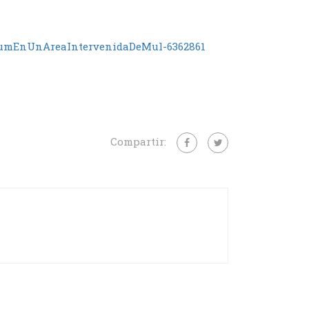
iumEnUnAreaIntervenidaDeMul-6362861
Compartir: