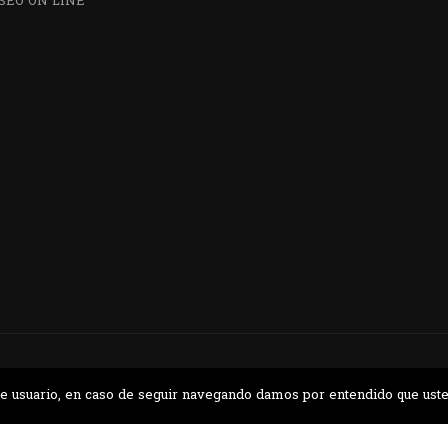
SEO ON LINE
¿QUIERES VISITARNOS?
nos en el parque la Carolina junto al Parqu
CONTÁCTANOS
a de usuario, en caso de seguir navegando damos por entendido que ust