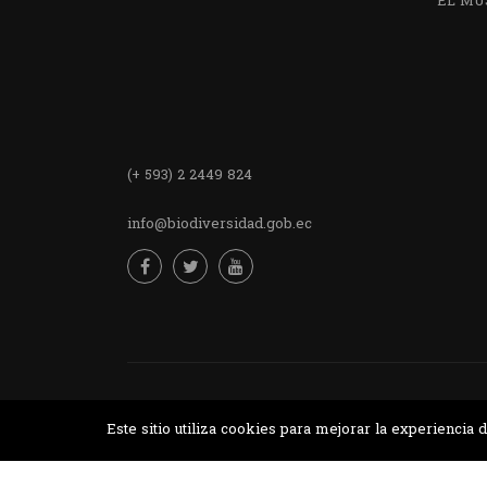
EL MU
Encuentra
(+ 593) 2 2449 824
info@biodiversidad.gob.ec
Desarrollado por MJTEC.
Este sitio utiliza cookies para mejorar la experienci