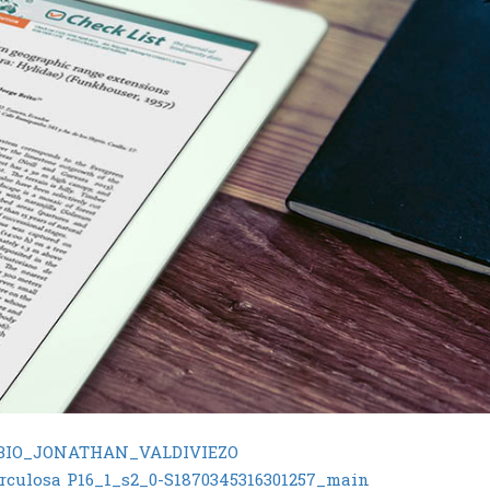
NABIO_JONATHAN_VALDIVIEZO
rculosa
P16_1_s2_0-S1870345316301257_main