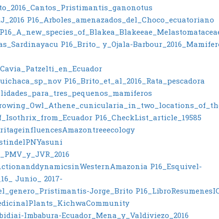
ito_2016_Cantos_Pristimantis_ganonotus
J_2016
P16_Arboles_amenazados_del_Choco_ecuatoriano
P16_A_new_species_of_Blakea_Blakeeae_Melastomatacea
as_Sardinayacu
P16_Brito_ y_Ojala-Barbour_2016_Mamife
Cavia_Patzelti_en_Ecuador
nguichaca_sp_nov
P16_Brito_et_al_2016_Rata_pescadora
alidades_para_tres_pequenos_mamiferos
rrowing_Owl_Athene_cunicularia_in_two_locations_of_th
f_Isothrix_from_Ecuador
P16_CheckList_article_19585
ritageinfluencesAmazontreeecology
estindelPNYasuni
o_PMV_y_JVR_2016
functionanddynamicsinWesternAmazonia
P16_Esquivel-
16_ Junio_ 2017-
l_genero_Pristimantis-Jorge_Brito
P16_LibroResumenesI
edicinalPlants_KichwaCommunity
idiai-Imbabura-Ecuador_Mena_y_Valdiviezo_2016