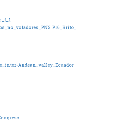
e_f_1
ros_no_voladores_PNS
P16_Brito_
e_inter-Andean_valley_Ecuador
Congreso