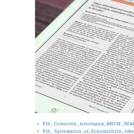
P16_ ColecciOn_ictiologica_MECN_I
P16_ Systematics_of_Ecnomiohyla_tube