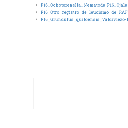
P16_Ochoterenella_Nematoda
P16_Ojal
P16_Otro_registro_de_leucismo_de_R
P16_Grundulus_quitoensis_Valdiviezo-R