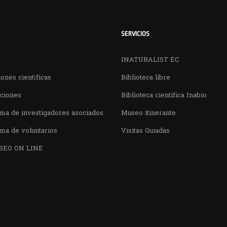
SERVICIOS
INATURALIST EC
ones científicas
Biblioteca libre
aciones
Biblioteca cientifica Inabio
ma de investigadores asociados
Museo itinerante
ma de voluntarios
Visitas Guiadas
SEO ON LINE
¿QUIERES VISITARNOS?
nos en el parque la Carolina junto al Parqu