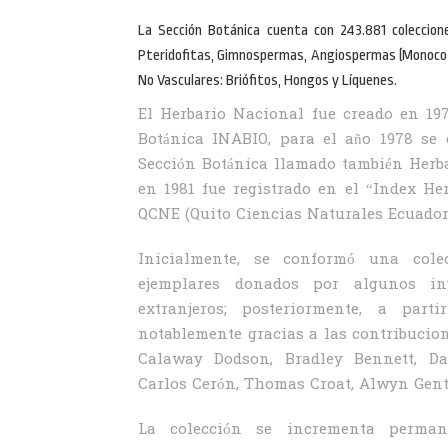
La Sección Botánica cuenta con 243.881 coleccione
Pteridofitas, Gimnospermas, Angiospermas (Monocot
No Vasculares: Briófitos, Hongos y Líquenes.
El Herbario Nacional fue creado en 1
Botánica INABIO, para el año 1978 se 
Sección Botánica llamado también Herba
en 1981 fue registrado en el “Index H
QCNE (Quito Ciencias Naturales Ecuador
Inicialmente, se conformó una col
ejemplares donados por algunos inv
extranjeros; posteriormente, a part
notablemente gracias a las contribucio
Calaway Dodson, Bradley Bennett, Dav
Carlos Cerón, Thomas Croat, Alwyn Gentr
La colección se incrementa perman