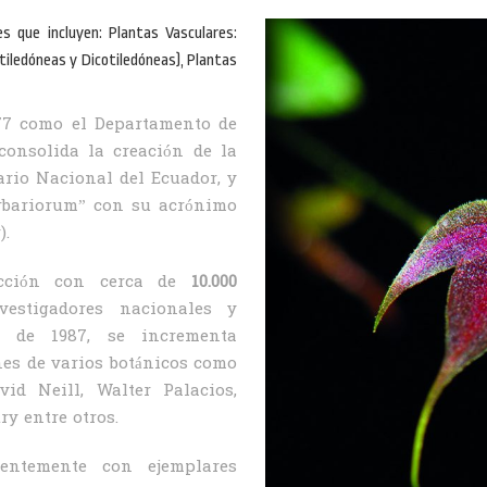
s que incluyen: Plantas Vasculares:
iledóneas y Dicotiledóneas), Plantas
977 como el Departamento de
consolida la creación de la
rio Nacional del Ecuador, y
erbariorum” con su acrónimo
).
ección con cerca de
10.000
estigadores nacionales y
ir de 1987, se incrementa
nes de varios botánicos como
id Neill, Walter Palacios,
y entre otros.
entemente con ejemplares