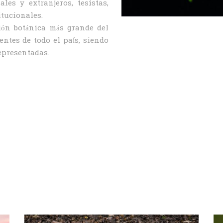
les y extranjeros, tesistas,
itucionales.
ión botánica más grande del
ntes de todo el país, siendo
epresentadas.