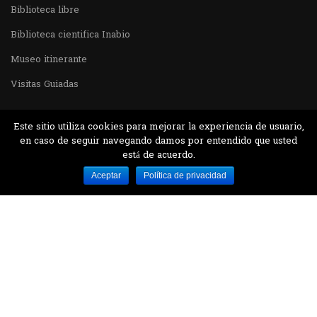
Biblioteca libre
Biblioteca cientifica Inabio
Museo itinerante
Visitas Guiadas
Este sitio utiliza cookies para mejorar la experiencia de usuario,
en caso de seguir navegando damos por entendido que usted
está de acuerdo.
Desarrollado por MJTEC.
Aceptar
Política de privacidad
¿QUIERES VISITARNOS?
Encuentranos en el parque la Carolina junto al
Parque Botánico