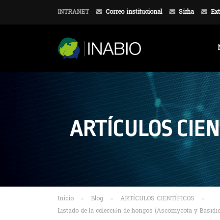
INTRANET
Correo institucional
Sirha
Ext
ARTÍCULOS CIEN
Inicio
Blog
ARTÍCULOS CIENTÍFICOS
Listado de la colección de hongos (Ascomycota y Basidio