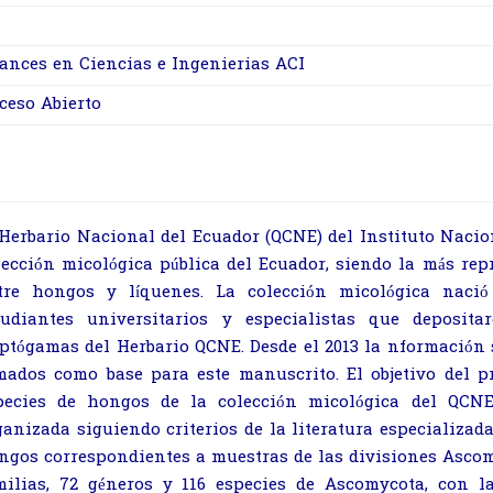
ances en Ciencias e Ingenierias ACI
ceso Abierto
 Herbario Nacional del Ecuador (QCNE) del Instituto Naci
lección micológica pública del Ecuador, siendo la más rep
tre hongos y líquenes. La colección micológica naci
tudiantes universitarios y especialistas que deposit
iptógamas del Herbario QCNE. Desde el 2013 la
nformación s
mados como base para este
manuscrito. El objetivo del p
pecies de hongos
de la colección micológica del QCN
ganizada
siguiendo criterios de la literatura especializad
ngos correspondientes a muestras de las divisiones Asco
milias, 72 géneros y 116 especies de Ascomycota, con l