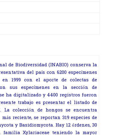
onal de Biodiversidad (INABIO)
conserva la
resentativa del país
con 6200 especímenes
ó en 1999
con el aporte de colectas de
aron
sus especímenes en la sección de
e ha digitalizado y 4400 registros fueron
resente trabajo es presentar el listado de
E. La colección de hongos se encuentra
a más reciente, se reportan 319 especies
de
mycota y Basidiomycota.
Hay 12 órdenes, 30
a familia
Xylariaceae teniendo la mayor