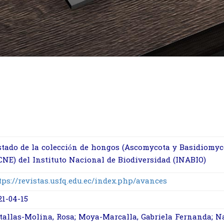
stado de la colección de hongos (Ascomycota y Basidiomyc
CNE) del Instituto Nacional de Biodiversidad (INABIO)
tps://revistas.usfq.edu.ec/index.php/avances
21-04-15
tallas-Molina, Rosa; Moya-Marcalla, Gabriela Fernanda; N