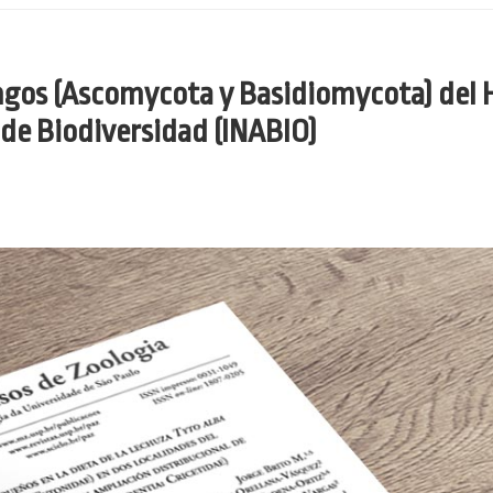
ongos (Ascomycota y Basidiomycota) del 
 de Biodiversidad (INABIO)