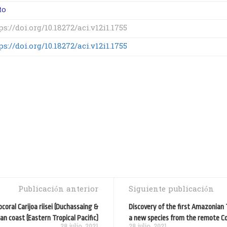
to
ps://doi.org/10.18272/aci.v12i1.1755
ps://doi.org/10.18272/aci.v12i1.1755
Publicación anterior
Siguiente publicación
ocoral Carijoa riisei (Duchassaing &
Discovery of the first Amazonian
an coast (Eastern Tropical Pacific)
a new species from the remote Cor