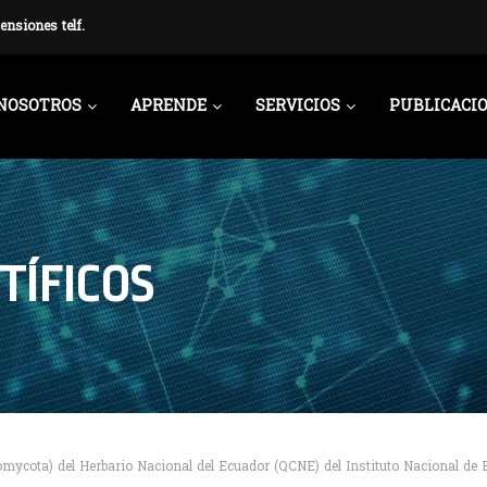
ensiones telf.
NOSOTROS
APRENDE
SERVICIOS
PUBLICACI
TÍFICOS
mycota) del Herbario Nacional del Ecuador (QCNE) del Instituto Nacional de 