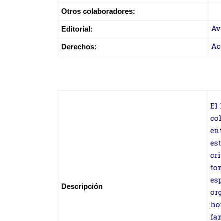
Otros colaboradores:
Av
Editorial:
Ac
Derechos:
E
l
co
en
es
cr
to
es
Descripción
or
ho
fa