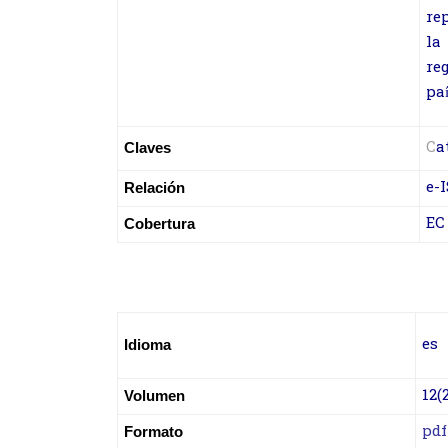
re
la
re
paí
C
a
Claves
e-
Relación
EC
Cobertura
es
Idioma
12(
Volumen
pdf
Formato