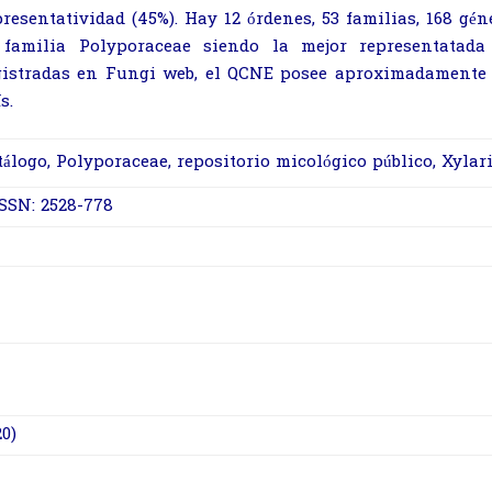
presentatividad (45%). Hay 12 órdenes, 53 familias, 168
gén
 familia Polyporaceae siendo la mejor
representatad
gistradas en Fungi web, el QCNE
posee aproximadamente e
s.
tálogo,
Polyporaceae, repositorio micológico público, Xylar
ISSN: 2528-778
20)