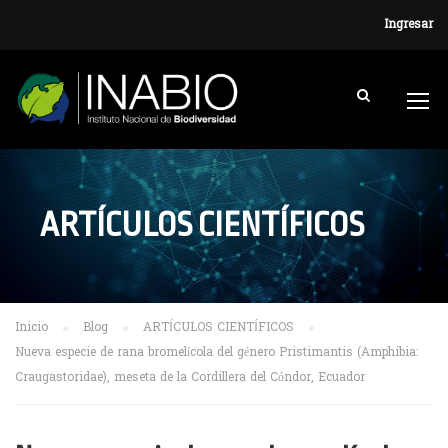
Ingresar
ARTÍCULOS CIENTÍFICOS
Inicio
Blog
ARTÍCULOS CIENTÍFICOS
Nueva especie de rana bromelícola del género Pristimantis (Amphibia:
Craugastoridae), meseta de la Cordillera del Cóndor, Ecuador