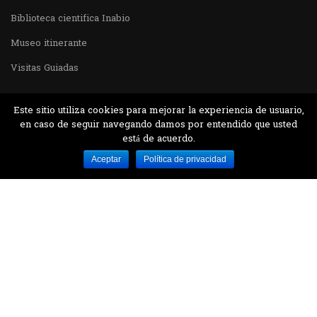
Biblioteca cientifica Inabio
Museo itinerante
Visitas Guiadas
Este sitio utiliza cookies para mejorar la experiencia de usuario,
en caso de seguir navegando damos por entendido que usted
está de acuerdo.
Desarrollado por MJTEC.
Aceptar
Política de privacidad
¿QUIERES VISITARNOS?
Encuentranos en el parque la Carolina junto al
Parque Botánico