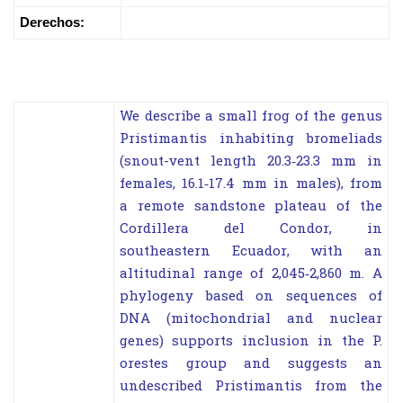
Derechos:
We describe a small frog of the genus
Pristimantis inhabiting bromeliads
(snout-vent length 20.3‑23.3 mm in
females, 16.1‑17.4 mm in males), from
a remote sandstone plateau of the
Cordillera del Condor, in
southeastern Ecuador, with an
altitudinal range of 2,045‑2,860 m. A
phylogeny based on sequences of
DNA (mitochondrial and nuclear
genes) supports inclusion in the P.
orestes group and suggests an
undescribed Pristimantis from the